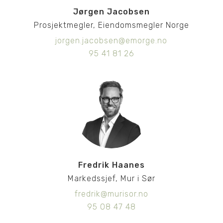
Jørgen Jacobsen
Prosjektmegler, Eiendomsmegler Norge
jorgen.jacobsen@emorge.no
95 41 81 26
Fredrik Haanes
Markedssjef, Mur i Sør
fredrik@murisor.no
95 08 47 48