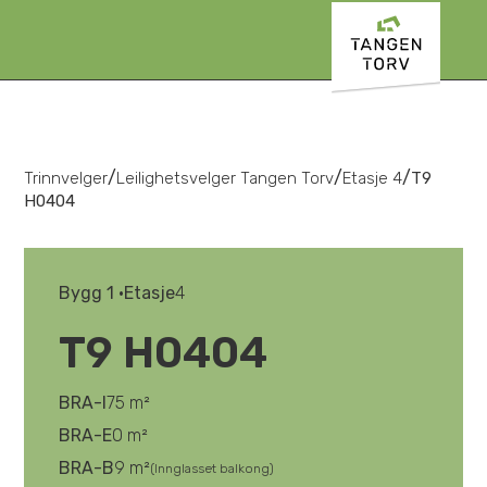
/
/
/
Trinnvelger
Leilighetsvelger Tangen Torv
Etasje 4
T9
H0404
Bygg 1 •
Etasje
4
T9 H0404
BRA-I
75 m²
BRA-E
0 m²
BRA-B
9 m²
(Innglasset balkong)