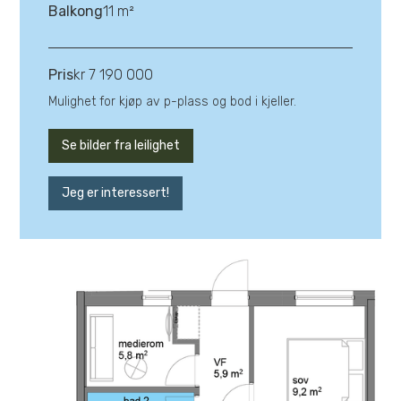
Balkong
11 m²
Pris
kr 7 190 000
Mulighet for kjøp av p-plass og bod i kjeller.
Se bilder fra leilighet
Jeg er interessert!