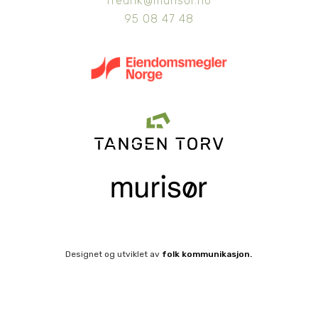
fredrik@murisor.no
95 08 47 48
Designet og utviklet av
folk kommunikasjon.