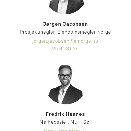
Jørgen Jacobsen
Prosjektmegler, Eiendomsmegler Norge
jorgen.jacobsen@emorge.no
95 41 81 26
Fredrik Haanes
Markedssjef, Mur i Sør