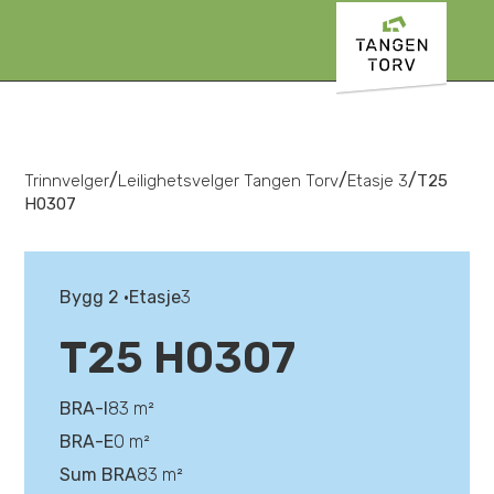
/
/
/
Trinnvelger
Leilighetsvelger Tangen Torv
Etasje 3
T25
H0307
Bygg 2 •
Etasje
3
T25 H0307
BRA-I
83 m²
BRA-E
0 m²
Sum BRA
83 m²