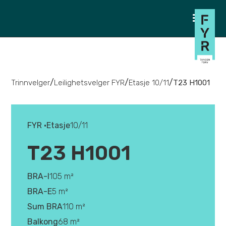
/
/
/
Trinnvelger
Leilighetsvelger FYR
Etasje 10/11
T23 H1001
FYR •
Etasje
10/11
T23 H1001
BRA-I
105 m²
BRA-E
5 m²
Sum BRA
110 m²
Balkong
68 m²