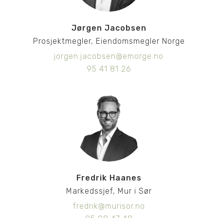
Jørgen Jacobsen
Prosjektmegler, Eiendomsmegler Norge
jorgen.jacobsen@emorge.no
95 41 81 26
Fredrik Haanes
Markedssjef, Mur i Sør
fredrik@murisor.no