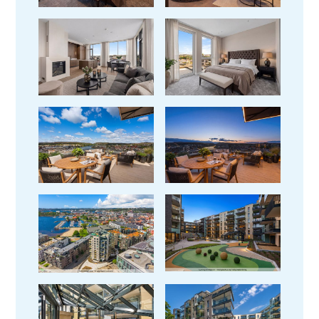
Se bilder fra leilighet
Se bilder fra leilighet
Se bilder fra leilighet
Se bilder fra leilighet
Se bilder fra leilighet
Se bilder fra leilighet
Se bilder fra leilighet
Se bilder fra leilighet
Se bilder fra leilighet
Se bilder fra leilighet
Se bilder fra leilighet
Se bilder fra leilighet
Se bilder fra leilighet
Se bilder fra leilighet
Se bilder fra leilighet
Se bilder fra leilighet
Se bilder fra leilighet
Se bilder fra leilighet
Se bilder fra leilighet
Se bilder fra leilighet