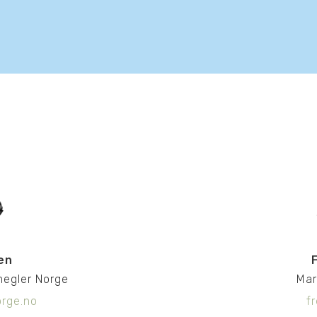
Se 
Se 
Se 
Se 
Se 
Se 
Se 
Se 
en
Se 
megler Norge
Mar
rge.no
f
Se 