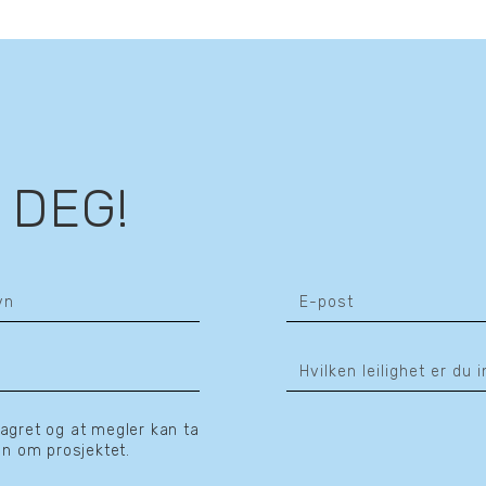
Se 
Se 
Se 
Se 
 DEG!
Se 
Se 
Se 
Se 
lagret og at megler kan ta
Se 
n om prosjektet.