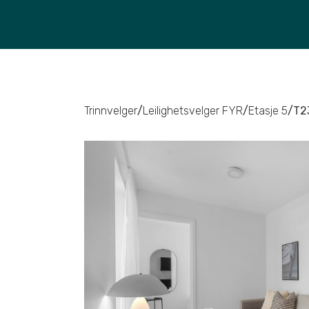
Trinnvelger
/
Leilighetsvelger FYR
/
Etasje 5
/
T2