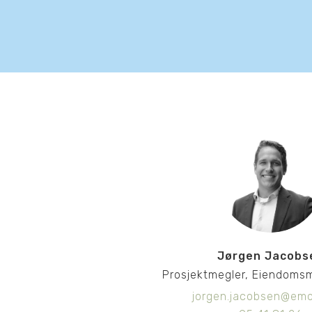
Jørgen Jacobs
Prosjektmegler, Eiendoms
jorgen.jacobsen@emo