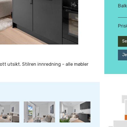
Bal
Pris
Se 
Se 
Je
ott utsikt. Stilren innredning - alle møbler
Se 
Se 
Se 
Se 
Se 