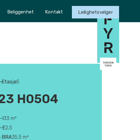
Beliggenhet
Kontakt
Leilighetsvelger
•
Etasje
5
23 H0504
-I
33 m²
-E
2,5
 BRA
35,5 m²