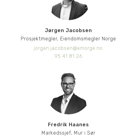
Jørgen Jacobsen
Prosjektmegler, Eiendomsmegler Norge
jorgen.jacobsen@emorge.no
95 41 81 26
Fredrik Haanes
Markedssjef, Mur i Sør