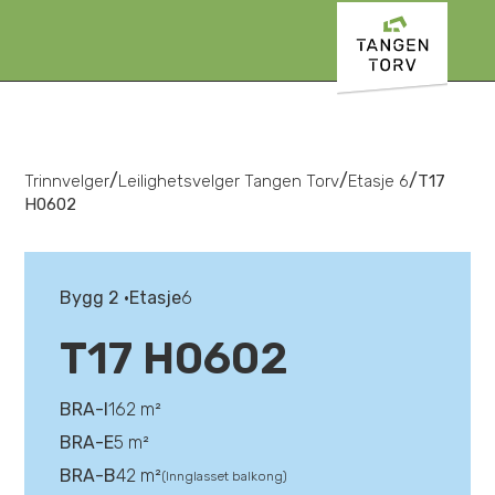
/
/
/
Trinnvelger
Leilighetsvelger Tangen Torv
Etasje 6
T17
H0602
Bygg 2 •
Etasje
6
T17 H0602
BRA-I
162 m²
BRA-E
5 m²
BRA-B
42 m²
(Innglasset balkong)