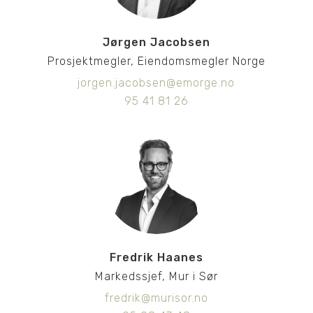
Jørgen Jacobsen
Prosjektmegler, Eiendomsmegler Norge
jorgen.jacobsen@emorge.no
95 41 81 26
Fredrik Haanes
Markedssjef, Mur i Sør
fredrik@murisor.no