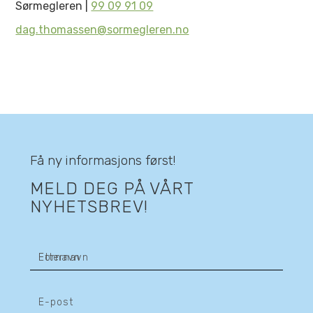
Sørmegleren |
99 09 91 09
dag.thomassen@sormegleren.no
Få ny informasjons først!
MELD DEG PÅ VÅRT
NYHETSBREV!