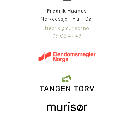
Fredrik Haanes
Markedssjef, Mur i Sør
fredrik@murisor.no
95 08 47 48