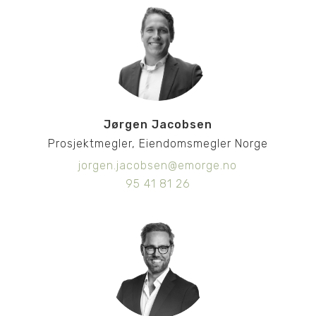
Jørgen Jacobsen
Prosjektmegler, Eiendomsmegler Norge
jorgen.jacobsen@emorge.no
95 41 81 26