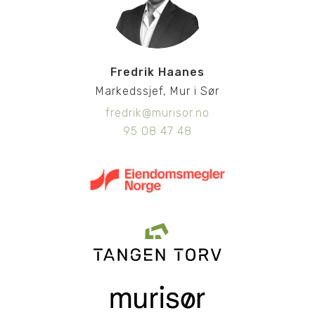
Fredrik Haanes
Markedssjef, Mur i Sør
fredrik@murisor.no
95 08 47 48