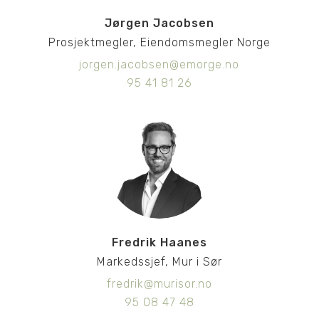
Jørgen Jacobsen
Prosjektmegler, Eiendomsmegler Norge
jorgen.jacobsen@emorge.no
95 41 81 26
Fredrik Haanes
Markedssjef, Mur i Sør
fredrik@murisor.no
95 08 47 48