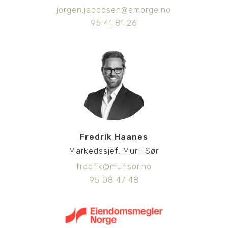
jorgen.jacobsen@emorge.no
95 41 81 26
Fredrik Haanes
Markedssjef, Mur i Sør
fredrik@murisor.no
95 08 47 48